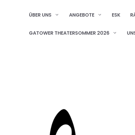
Zum
Inhalt
ÜBER UNS
ANGEBOTE
ESK
R
springen
GATOWER THEATERSOMMER 2026
UN