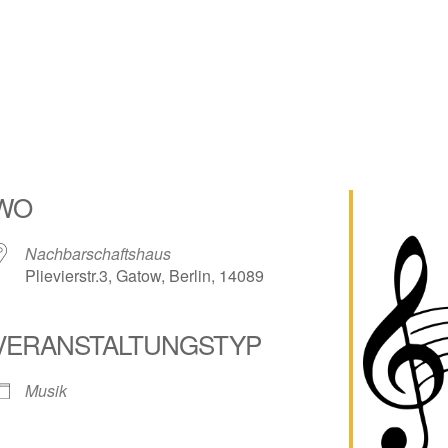
WO
Nachbarschaftshaus
Plievierstr.3, Gatow, Berlin, 14089
VERANSTALTUNGSTYP
lender
iCalendar
Musik