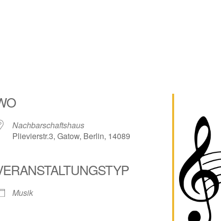
WO
Nachbarschaftshaus
Plievierstr.3, Gatow, Berlin, 14089
VERANSTALTUNGSTYP
lender
iCalendar
Musik