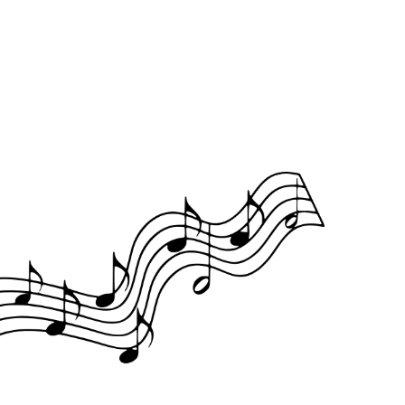
Office 365
Outlook Live