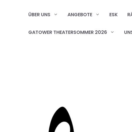
Zum
Inhalt
ÜBER UNS
ANGEBOTE
ESK
R
springen
GATOWER THEATERSOMMER 2026
UN