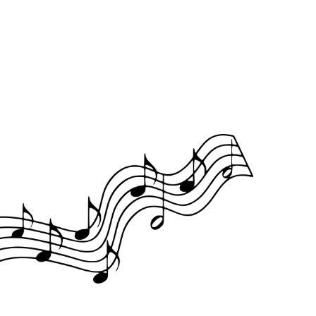
Office 365
Outlook Live