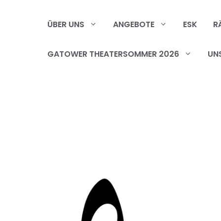
Zum
Inhalt
ÜBER UNS
ANGEBOTE
ESK
R
springen
GATOWER THEATERSOMMER 2026
UN