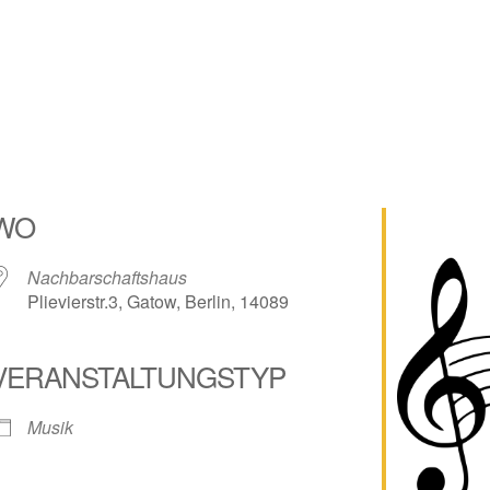
WO
Nachbarschaftshaus
Plievierstr.3, Gatow, Berlin, 14089
VERANSTALTUNGSTYP
lender
iCalendar
Musik